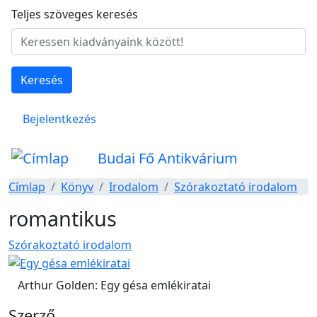
Ugrás a tartalomra
Teljes szöveges keresés
Keresés
Felhasználói fiók menüje
Bejelentkezés
Budai Fő Antikvárium
Címlap
Könyv
Irodalom
Szórakoztató irodalom
romantikus
Szórakoztató irodalom
Arthur Golden: Egy gésa emlékiratai
Szerző