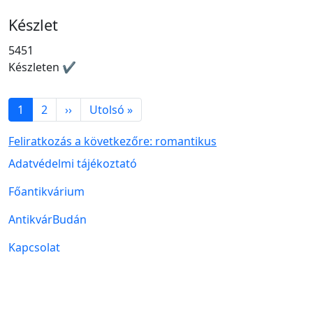
Készlet
5451
Készleten ✔
Oldalszámozás
Következő oldal
Utolsó oldal
1
2
››
Utolsó »
Feliratkozás a következőre: romantikus
Lábléc menü
Adatvédelmi tájékoztató
Főantikvárium
AntikvárBudán
Kapcsolat