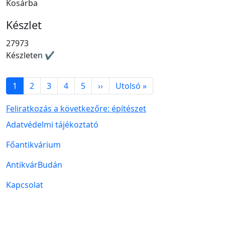
Kosárba
Készlet
27973
Készleten ✔
Oldalszámozás
Következő oldal
Utolsó oldal
1
2
3
4
5
››
Utolsó »
Feliratkozás a következőre: építészet
Lábléc menü
Adatvédelmi tájékoztató
Főantikvárium
AntikvárBudán
Kapcsolat