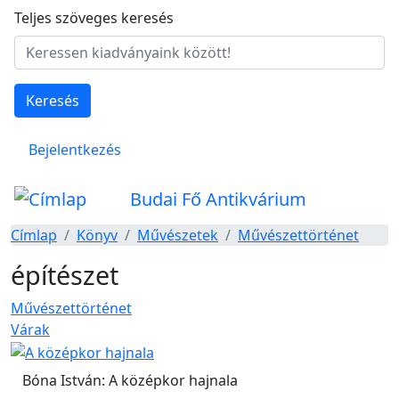
Ugrás a tartalomra
Teljes szöveges keresés
Keresés
Felhasználói fiók menüje
Bejelentkezés
Budai Fő Antikvárium
Címlap
Könyv
Művészetek
Művészettörténet
építészet
Művészettörténet
Várak
Bóna István: A középkor hajnala