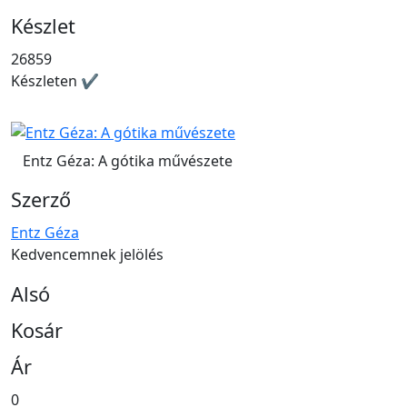
Készlet
26859
Készleten ✔
Entz Géza: A gótika művészete
Szerző
Entz Géza
Kedvencemnek jelölés
Alsó
Kosár
Ár
0