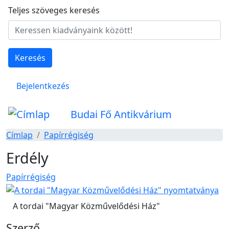
Ugrás a tartalomra
Teljes szöveges keresés
Keresés
Felhasználói fiók menüje
Bejelentkezés
Budai Fő Antikvárium
Címlap
Papírrégiség
Erdély
Papírrégiség
A tordai "Magyar Közművelődési Ház"
Szerző