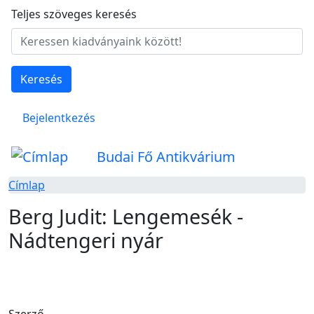
Ugrás a tartalomra
Teljes szöveges keresés
Keresés
Felhasználói fiók menüje
Bejelentkezés
Budai Fő Antikvárium
Címlap
Berg Judit: Lengemesék -
Nádtengeri nyár