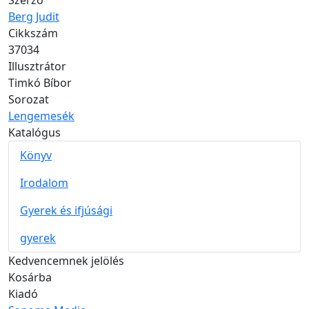
Szerző
Berg Judit
Cikkszám
37034
Illusztrátor
Timkó Bíbor
Sorozat
Lengemesék
Katalógus
Könyv
Irodalom
Gyerek és ifjúsági
gyerek
Kedvencemnek jelölés
Kosárba
Kiadó