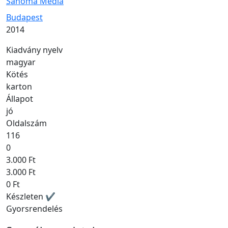
Sanoma Media
Kiadás helye
Budapest
Kiadás éve
2014
Kiadvány nyelv
magyar
Kötés
karton
Állapot
jó
Oldalszám
116
0
3.000 Ft
3.000 Ft
0 Ft
Készleten ✔
Gyorsrendelés