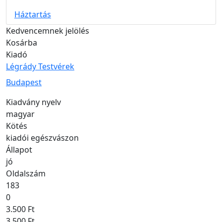
Háztartás
Kedvencemnek jelölés
Kosárba
Kiadó
Légrády Testvérek
Kiadás helye
Budapest
Kiadvány nyelv
magyar
Kötés
kiadói egészvászon
Állapot
jó
Oldalszám
183
0
3.500 Ft
3.500 Ft