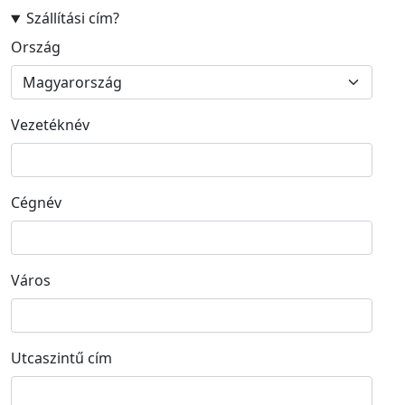
Szállítási cím
?
Szállítási cím
Ország
Vezetéknév
Cégnév
Város
Utcaszintű cím