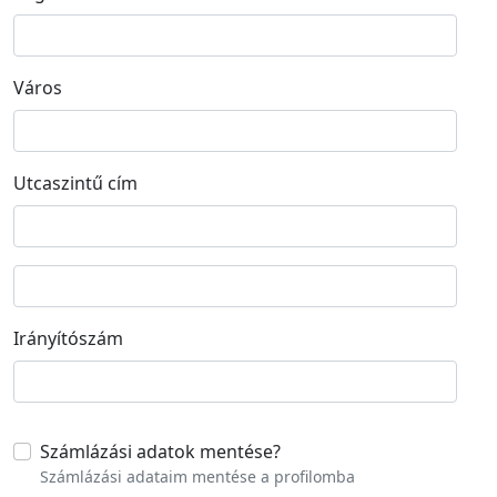
Város
Utcaszintű cím
Street address line 2
Irányítószám
Számlázási adatok mentése
?
Számlázási adataim mentése a profilomba