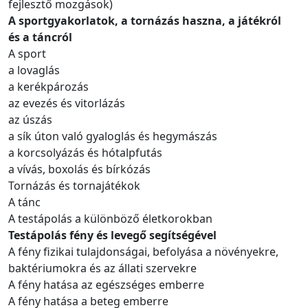
fejlesztő mozgások)
A sportgyakorlatok, a tornázás haszna, a játékról
és a táncról
A sport
a lovaglás
a kerékpározás
az evezés és vitorlázás
az úszás
a sík úton való gyaloglás és hegymászás
a korcsolyázás és hótalpfutás
a vívás, boxolás és bírkózás
Tornázás és tornajátékok
A tánc
A testápolás a különböző életkorokban
Testápolás fény és levegő segítségével
A fény fizikai tulajdonságai, befolyása a növényekre,
baktériumokra és az állati szervekre
A fény hatása az egészséges emberre
A fény hatása a beteg emberre