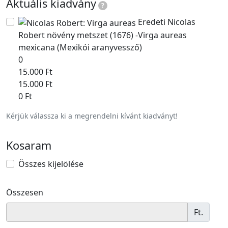
Aktuális kiadvány
?
Eredeti Nicolas
Robert növény metszet (1676) -Virga aureas
mexicana (Mexikói aranyvessző)
0
15.000 Ft
15.000 Ft
0 Ft
Kérjük válassza ki a megrendelni kívánt kiadványt!
Kosaram
Összes kijelölése
Összesen
Ft.