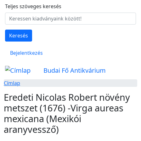
Ugrás a tartalomra
Teljes szöveges keresés
Keresés
Felhasználói fiók menüje
Bejelentkezés
Budai Fő Antikvárium
Címlap
Eredeti Nicolas Robert növény
metszet (1676) -Virga aureas
mexicana (Mexikói
aranyvessző)