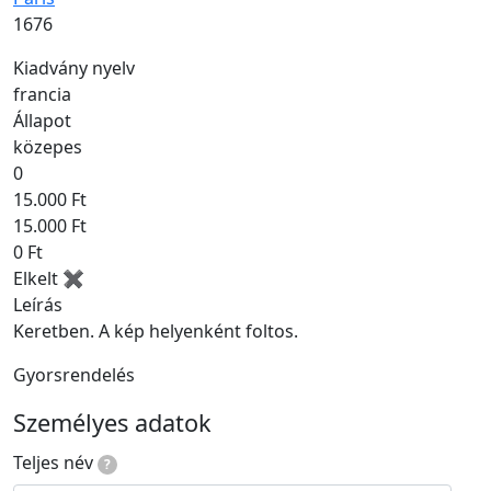
Kiadás éve
1676
Kiadvány nyelv
francia
Állapot
közepes
0
15.000 Ft
15.000 Ft
0 Ft
Elkelt ✖
Leírás
Keretben. A kép helyenként foltos.
Gyorsrendelés
Személyes adatok
Teljes név
?