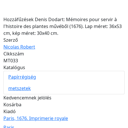
Hozzáfűzések
Hozzáfűzések Denis Dodart: Mémoires pour servir à
l'histoire des plantes művéből (1676). Lap méret: 36x53
cm, kép méret: 30x40 cm.
Szerző
Nicolas Robert
Cikkszám
MT033
Katalógus
Papírrégiség
metszetek
Kedvencemnek jelölés
Kosárba
Kiadó
Paris, 1676. Imprimerie royale
Kiadás helye
Paris