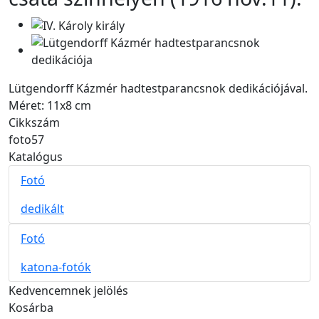
Hozzáfűzések
Lütgendorff Kázmér hadtestparancsnok dedikációjával.
Méret: 11x8 cm
Cikkszám
foto57
Katalógus
Fotó
dedikált
Fotó
katona-fotók
Kedvencemnek jelölés
Kosárba