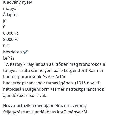
Kiadvány nyelv
magyar
Állapot
jó
0
8.000 Ft
8.000 Ft
0 Ft
Készleten ✔
Leírás
IV. Károly király, abban az időben még trónörökös a
tölgyesi csata színhelyén, báró Lütgendorff Kázmér
hadtestparancsnok és Arz Artúr
hadseregparancsnok társaságában. (1916 nov.11),
hátoldalán Lütgendorff Kázmér hadtestparancsnok
ajándékozási soraival.
Hozzátartozik a megajándékozott személy
feljegyzése az ajándékozás körülményeiről.