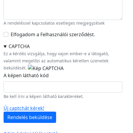
A rendeléssel kapcsolatos esetleges megjegyzések
Elfogadom a Felhasználói szerződést.
CAPTCHA
Ez a kérdés vizsgálja, hogy vajon ember-e a látogató,
valamint megelőzi az automatikus kéretlen üzenetek
beküldését.
A képen látható kód
Be kell írni a képen látható karaktereket.
Új captchát kérek!
Rendelés beküldése
Lábléc menü