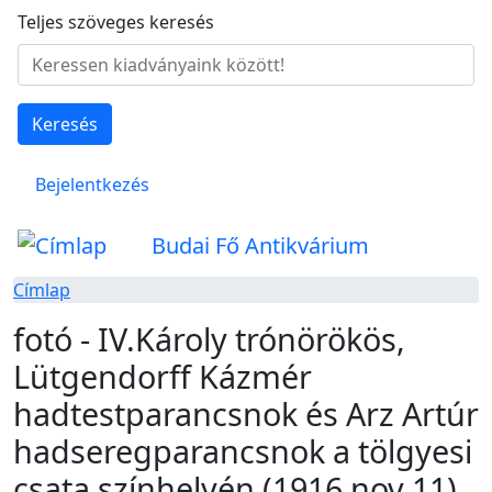
Ugrás a tartalomra
Teljes szöveges keresés
Keresés
Felhasználói fiók menüje
Bejelentkezés
Budai Fő Antikvárium
Címlap
fotó - IV.Károly trónörökös,
Lütgendorff Kázmér
hadtestparancsnok és Arz Artúr
hadseregparancsnok a tölgyesi
csata színhelyén (1916 nov.11).