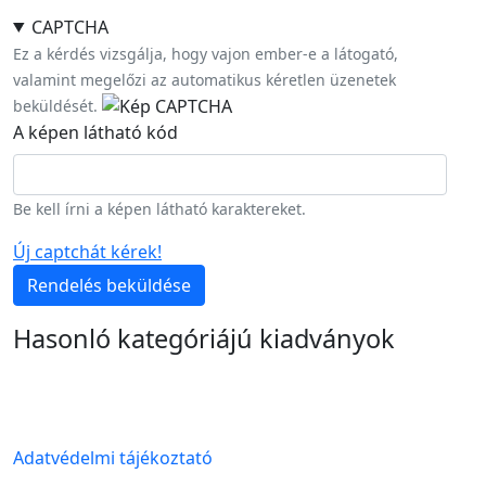
CAPTCHA
Ez a kérdés vizsgálja, hogy vajon ember-e a látogató,
valamint megelőzi az automatikus kéretlen üzenetek
beküldését.
A képen látható kód
Be kell írni a képen látható karaktereket.
Új captchát kérek!
Rendelés beküldése
Hasonló kategóriájú kiadványok
Lábléc menü
Adatvédelmi tájékoztató