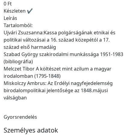
0 Ft
Készleten ✔
Leírás
Tartalomból:
Ujvári Zsuzsanna:Kassa polgárságának etnikai és
politikai változásai a 16. század közepétól a 17.
század első harmadáig
Szabad György szakirodalmi munkássága 1951-1983
(bibliográfia)
Melczet Tibor A költészet mint azilum a magyar
irodalomban (1795-1848)
Miskolczy Ambrus: Az Erdélyi nagyfejedelemség
birodalompolitikai jelentősége az 1848.májusi
válságban
Gyorsrendelés
Személyes adatok