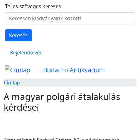
Ugrás a tartalomra
Teljes szöveges keresés
Keresés
Felhasználói fiók menüje
Bejelentkezés
Budai Fő Antikvárium
Címlap
A magyar polgári átalakulás
kérdései
Hozzáfűzések