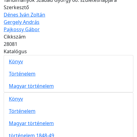
Tanulmányok Szabad György 60. születésnapjára
Szerkesztő
Dénes Iván Zoltán
Gergely András
Pajkossy Gábor
Cikkszám
28081
Katalógus
Könyv
Történelem
Magyar történelem
Könyv
Történelem
Magyar történelem
történelem 1848-49