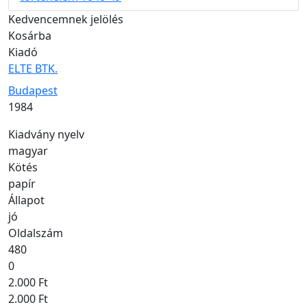
Kedvencemnek jelölés
Kosárba
Kiadó
ELTE BTK.
Kiadás helye
Budapest
Kiadás éve
1984
Kiadvány nyelv
magyar
Kötés
papír
Állapot
jó
Oldalszám
480
0
2.000 Ft
2.000 Ft