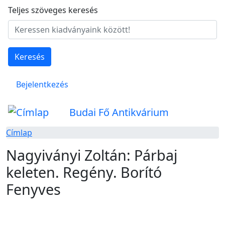
Ugrás a tartalomra
Teljes szöveges keresés
Keresés
Felhasználói fiók menüje
Bejelentkezés
Budai Fő Antikvárium
Címlap
Nagyiványi Zoltán: Párbaj
keleten. Regény. Borító
Fenyves