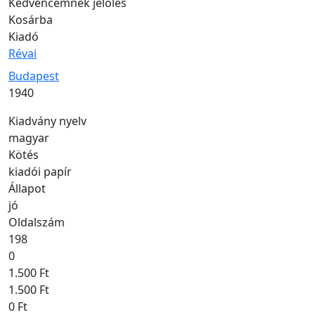
Kedvencemnek jelölés
Kosárba
Kiadó
Révai
Kiadás helye
Budapest
Kiadás éve
1940
Kiadvány nyelv
magyar
Kötés
kiadói papír
Állapot
jó
Oldalszám
198
0
1.500 Ft
1.500 Ft
0 Ft