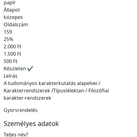
papír
Állapot
közepes
Oldalszám
159
25%
2.000 Ft
1.500 Ft
500 Ft
Készleten ✔
Leírás
A tudományos karakterkutatás alapelvei /
Karakterrendszerek /Típuslélektan / Filozófiai
karakter-rendszerek
Gyorsrendelés
Személyes adatok
Teljes név
?