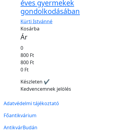
éves gyermekek
gondolkodásában
Kürti Istvánné
Kosárba
Ár
0
800 Ft
800 Ft
0 Ft
Készleten ✔
Kedvencemnek jelölés
Lábléc menü
Adatvédelmi tájékoztató
Főantikvárium
AntikvárBudán