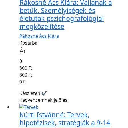
Rákosné Ács Klára: Vallanak a
betűk. Személyiségek és
életutak pszichografológiai
megközelítése
Rákosné Ács Klára
Kosárba
Ár
0
800 Ft
800 Ft
0 Ft
Készleten ✔
Kedvencemnek jelölés
Kürti Istvánné: Tervek,
hipotézisek, stratégiák a 9-14