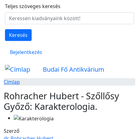
Ugrás a tartalomra
Teljes szöveges keresés
Keresés
Felhasználói fiók menüje
Bejelentkezés
Budai Fő Antikvárium
Címlap
Rohracher Hubert - Szőllősy
Győző: Karakterologia.
Szerző
dr. Rohracher Hubert