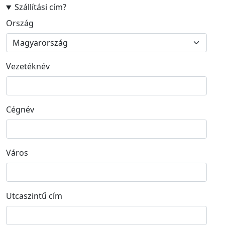
Szállítási cím
?
Szállítási cím
Ország
Vezetéknév
Cégnév
Város
Utcaszintű cím