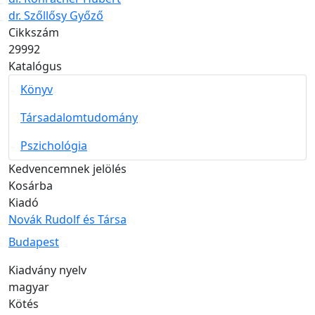
dr. Szőllősy Győző
Cikkszám
29992
Katalógus
Könyv
Társadalomtudomány
Pszichológia
Kedvencemnek jelölés
Kosárba
Kiadó
Novák Rudolf és Társa
Kiadás helye
Budapest
Kiadvány nyelv
magyar
Kötés