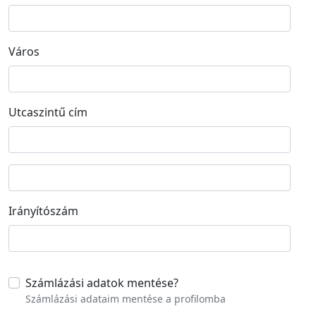
Város
Utcaszintű cím
Street address line 2
Irányítószám
Számlázási adatok mentése
?
Számlázási adataim mentése a profilomba