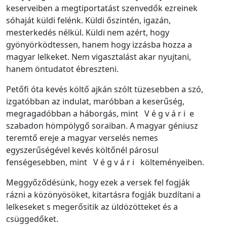
keserveiben a megtiportatást szenvedők ezreinek
sóhaját küldi felénk. Küldi őszintén, igazán,
mesterkedés nélkül. Küldi nem azért, hogy
gyönyörködtessen, hanem hogy izzásba hozza a
magyar lelkeket. Nem vigasztalást akar nyujtani,
hanem öntudatot ébreszteni.
Petőfi óta kevés költő ajkán szólt tüzesebben a szó,
izgatóbban az indulat, maróbban a keserűség,
megragadóbban a háborgás, mint V é g v á r i e
szabadon hömpölygő soraiban. A magyar géniusz
teremtő ereje a magyar verselés nemes
egyszerűségével kevés költőnél párosul
fenségesebben, mint V é g v á r i költeményeiben.
Meggyőződésünk, hogy ezek a versek fel fogják
rázni a közönyösöket, kitartásra fogják buzdítani a
lelkeseket s megerősitik az üldözötteket és a
csüggedőket.