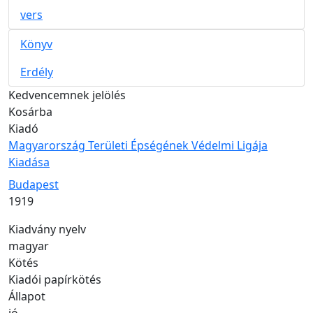
vers
Könyv
Erdély
Kedvencemnek jelölés
Kosárba
Kiadó
Magyarország Területi Épségének Védelmi Ligája
Kiadása
Kiadás helye
Budapest
Kiadás éve
1919
Kiadvány nyelv
magyar
Kötés
Kiadói papírkötés
Állapot