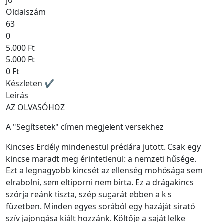
jó
Oldalszám
63
0
5.000 Ft
5.000 Ft
0 Ft
Készleten ✔
Leírás
AZ OLVASÓHOZ
A "Segítsetek" címen megjelent versekhez
Kincses Erdély mindenestül prédára jutott. Csak egy
kincse maradt meg érintetlenül: a nemzeti hűsége.
Ezt a legnagyobb kincsét az ellenség mohósága sem
elrabolni, sem eltiporni nem bírta. Ez a drágakincs
szórja reánk tiszta, szép sugarát ebben a kis
füzetben. Minden egyes sorából egy hazáját sirató
szív jajongása kiált hozzánk. Költője a saját lelke