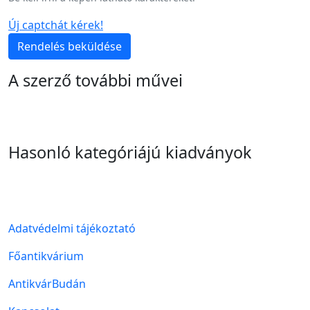
Új captchát kérek!
Rendelés beküldése
A szerző további művei
Hasonló kategóriájú kiadványok
Lábléc menü
Adatvédelmi tájékoztató
Főantikvárium
AntikvárBudán