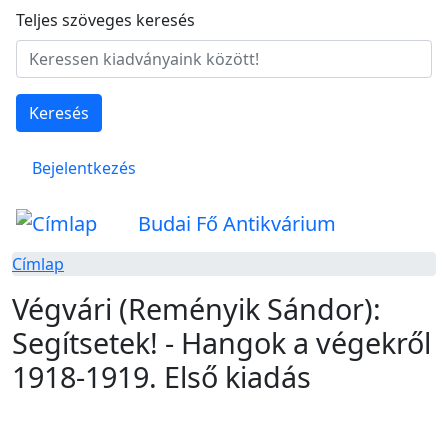
Ugrás a tartalomra
Teljes szöveges keresés
Keresés
Felhasználói fiók menüje
Bejelentkezés
Budai Fő Antikvárium
Címlap
Végvári (Reményik Sándor):
Segítsetek! - Hangok a végekről
1918-1919. Első kiadás