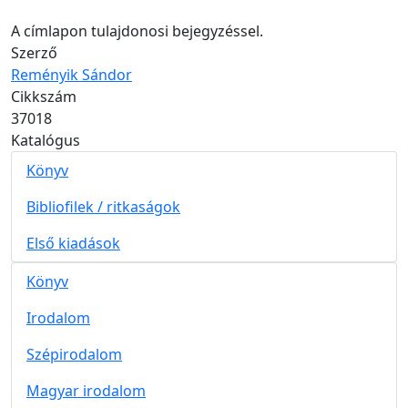
Hozzáfűzések
A címlapon tulajdonosi bejegyzéssel.
Szerző
Reményik Sándor
Cikkszám
37018
Katalógus
Könyv
Bibliofilek / ritkaságok
Első kiadások
Könyv
Irodalom
Szépirodalom
Magyar irodalom