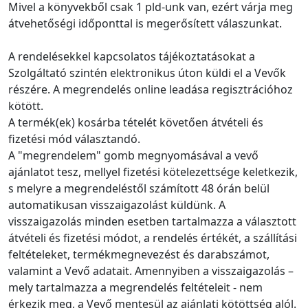
Mivel a könyvekből csak 1 pld-unk van, ezért várja meg
átvehetőségi időponttal is megerősített válaszunkat.
A rendelésekkel kapcsolatos tájékoztatásokat a
Szolgáltató szintén elektronikus úton küldi el a Vevők
részére. A megrendelés online leadása regisztrációhoz
kötött.
A termék(ek) kosárba tételét követően átvételi és
fizetési mód választandó.
A "megrendelem" gomb megnyomásával a vevő
ajánlatot tesz, mellyel fizetési kötelezettsége keletkezik,
s melyre a megrendeléstől számított 48 órán belül
automatikusan visszaigazolást küldünk. A
visszaigazolás minden esetben tartalmazza a választott
átvételi és fizetési módot, a rendelés értékét, a szállítási
feltételeket, termékmegnevezést és darabszámot,
valamint a Vevő adatait. Amennyiben a visszaigazolás –
mely tartalmazza a megrendelés feltételeit - nem
érkezik meg, a Vevő mentesül az ajánlati kötöttség alól.