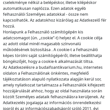
cselekménye nélkül a belépéskor, illetve kilépéskor
automatikusan naplózza. Ezen adatok egyéb
felhasználói Személyes adatokkal - össze nem
kapcsolhatók. Az adatokhoz kizárólag az Adatkezelő fér
hozzá.
Honlapunk a Felhasználó számítógépén kis
adatcsomagot (ún. „cookie”-t) helyez el. A cookie célja
az adott oldal minél magasabb színvonalú
működésének biztosítása . A cookie-t a Felhasználó
képes törölni saját számítógépéről, illetve beállíthatja
böngészőjét, hogy a cookie-k alkalmazását tiltsa.
Az Adatkezelésre a budaifoantikvarium.hu, internetes
oldalon a Felhasználónak önkéntes, megfelelő
tájékoztatáson alapuló nyilatkozata alapján kerül sor,
amely nyilatkozat tartalmazza a Felhasználók kifejezett
hozzájárulását ahhoz, hogy az oldal használata során
közölt Személyes adataik felhasználásra kerüljenek. Az
Adatkezelés jogalapja az információs önrendelkezési
jogról és az információszabadságról szóló 2011. évi