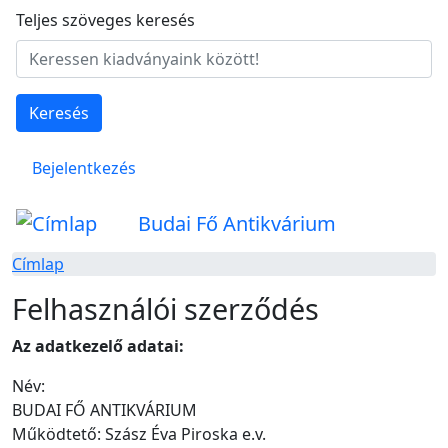
Ugrás a tartalomra
Teljes szöveges keresés
Keresés
Felhasználói fiók menüje
Bejelentkezés
Budai Fő Antikvárium
Címlap
Felhasználói szerződés
Az adatkezelő adatai:
Név:
BUDAI FŐ ANTIKVÁRIUM
Működtető: Szász Éva Piroska e.v.