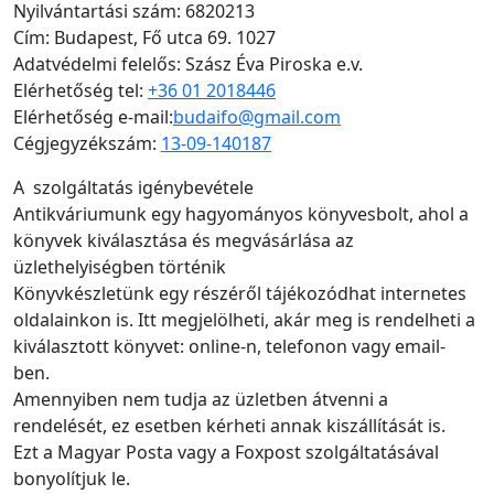
Nyilvántartási szám: 6820213
Cím: Budapest, Fő utca 69. 1027
Adatvédelmi felelős: Szász Éva Piroska e.v.
Elérhetőség tel:
+36 01 2018446
Elérhetőség e-mail:
budaifo@gmail.com
Cégjegyzékszám:
13-09-140187
A szolgáltatás igénybevétele
Antikváriumunk egy hagyományos könyvesbolt, ahol a
könyvek kiválasztása és megvásárlása az
üzlethelyiségben történik
Könyvkészletünk egy részéről tájékozódhat internetes
oldalainkon is. Itt megjelölheti, akár meg is rendelheti a
kiválasztott könyvet: online-n, telefonon vagy email-
ben.
Amennyiben nem tudja az üzletben átvenni a
rendelését, ez esetben kérheti annak kiszállítását is.
Ezt a Magyar Posta vagy a Foxpost szolgáltatásával
bonyolítjuk le.