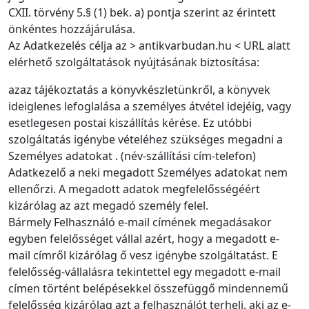
CXII. törvény 5.§ (1) bek. a) pontja szerint az érintett
önkéntes hozzájárulása.
Az Adatkezelés célja az > antikvarbudan.hu < URL alatt
elérhető szolgáltatások nyújtásának biztosítása:
azaz tájékoztatás a könyvkészletünkről, a könyvek
ideiglenes lefoglalása a személyes átvétel idejéig, vagy
esetlegesen postai kiszállítás kérése. Ez utóbbi
szolgáltatás igénybe vételéhez szükséges megadni a
Személyes adatokat . (név-szállítási cím-telefon)
Adatkezelő a neki megadott Személyes adatokat nem
ellenőrzi. A megadott adatok megfelelősségéért
kizárólag az azt megadó személy felel.
Bármely Felhasználó e-mail címének megadásakor
egyben felelősséget vállal azért, hogy a megadott e-
mail címről kizárólag ő vesz igénybe szolgáltatást. E
felelősség-vállalásra tekintettel egy megadott e-mail
címen történt belépésekkel összefüggő mindennemű
felelősség kizárólag azt a felhasználót terheli, aki az e-