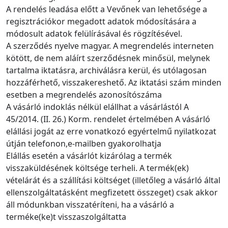
A rendelés leadása előtt a Vevőnek van lehetősége a
regisztrációkor megadott adatok módosítására a
módosult adatok felülírásával és rögzítésével.
A szerződés nyelve magyar. A megrendelés interneten
kötött, de nem aláírt szerződésnek minősül, melynek
tartalma iktatásra, archiválásra kerül, és utólagosan
hozzáférhető, visszakereshető. Az iktatási szám minden
esetben a megrendelés azonosítószáma
A vásárló indoklás nélkül elállhat a vásárlástól A
45/2014. (II. 26.) Korm. rendelet értelmében A vásárló
elállási jogát az erre vonatkozó egyértelmű nyilatkozat
útján telefonon,e-mailben gyakorolhatja
Elállás esetén a vásárlót kizárólag a termék
visszaküldésének költsége terheli. A termék(ek)
vételárát és a szállítási költséget (illetőleg a vásárló által
ellenszolgáltatásként megfizetett összeget) csak akkor
áll módunkban visszatéríteni, ha a vásárló a
terméke(ke)t visszaszolgáltatta