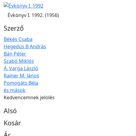
Évkönyv I. 1992. (1956)
Szerző
Békés Csaba
Hegedüs B András
Bán Péter
Szabó Miklós
Á. Varga László
Rainer M. János
Pomogáts Béla
és mások
Kedvencemnek jelölés
Alsó
Kosár
Ár