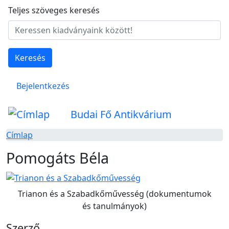
Ugrás a tartalomra
Teljes szöveges keresés
Keresés
Felhasználói fiók menüje
Bejelentkezés
Budai Fő Antikvárium
Címlap
Pomogáts Béla
Trianon és a Szabadkőművesség (dokumentumok
és tanulmányok)
Szerző