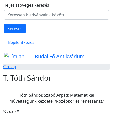
Ugrás a tartalomra
Teljes szöveges keresés
Keresés
Felhasználói fiók menüje
Bejelentkezés
Budai Fő Antikvárium
Címlap
T. Tóth Sándor
Tóth Sándor, Szabó Árpád: Matematikai
műveltségünk kezdetei /középkor és reneszánsz/
Szerző