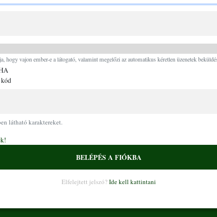
Ugrás a tartalomra
ja, hogy vajon ember-e a látogató, valamint megelőzi az automatikus kéretlen üzenetek beküldés
 kód
pen látható karaktereket.
ek!
BELÉPÉS A FIÓKBA
Elfelejtett jelszó?
Ide kell kattintani