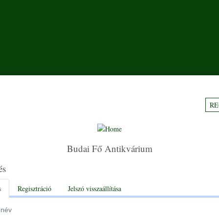
RE
Budai Fő Antikvárium
és
y tabs
s
Regisztráció
Jelszó visszaállítása