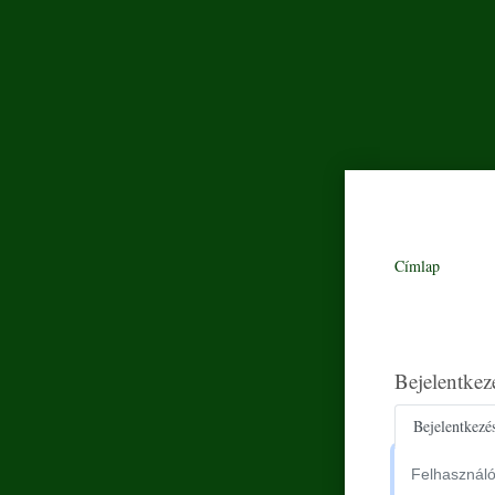
Címlap
Bejelentkez
Primar
Bejelentkezé
Felhasználónév