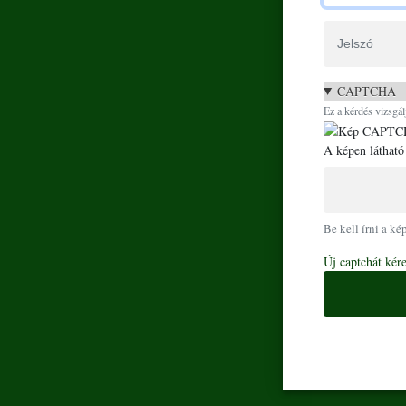
Jelszó
CAPTCHA
Ez a kérdés vizsgál
A képen látható
Be kell írni a ké
Új captchát kér