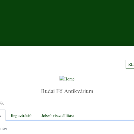
RE
Budai Fő Antikvárium
és
y tabs
s
Regisztráció
Jelszó visszaállítása