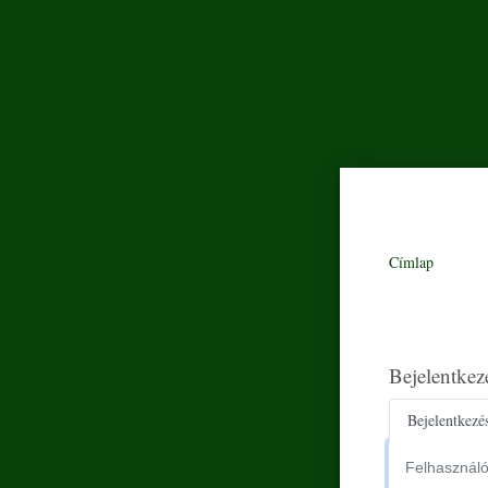
Címlap
Bejelentkez
Primar
Bejelentkezé
Felhasználónév