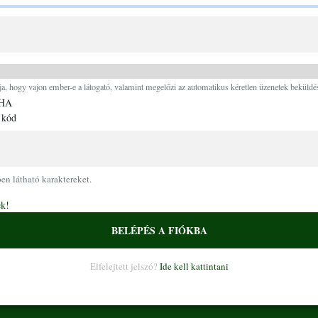
Ugrás a tartalomra
ja, hogy vajon ember-e a látogató, valamint megelőzi az automatikus kéretlen üzenetek beküldés
 kód
pen látható karaktereket.
ek!
BELÉPÉS A FIÓKBA
Elfelejtett jelszó?
Ide kell kattintani