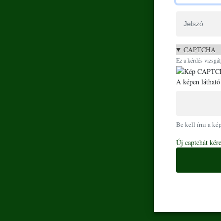
Jelszó
CAPTCHA
Ez a kérdés vizsgál
A képen látható
Be kell írni a ké
Új captchát kér