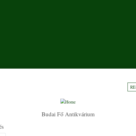
RE
Budai Fő Antikvárium
és