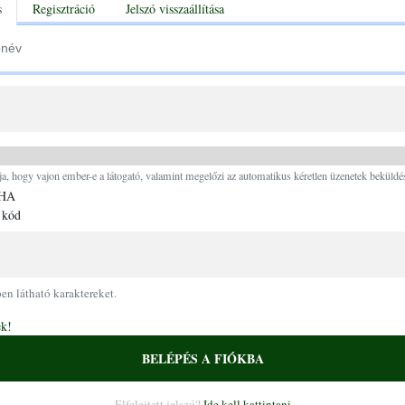
tabs
s
Regisztráció
Jelszó visszaállítása
Ugrás a tartalomra
ja, hogy vajon ember-e a látogató, valamint megelőzi az automatikus kéretlen üzenetek beküldés
 kód
pen látható karaktereket.
ek!
BELÉPÉS A FIÓKBA
Elfelejtett jelszó?
Ide kell kattintani