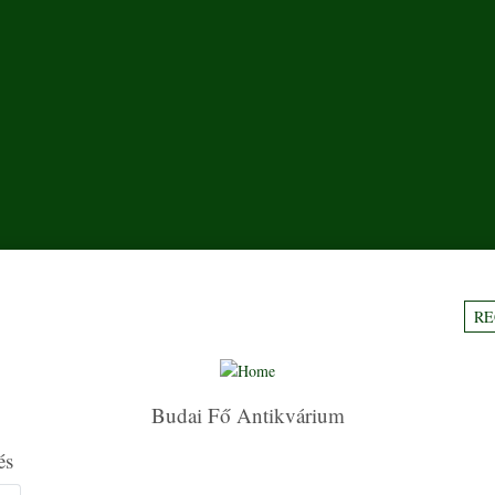
RE
Budai Fő Antikvárium
és