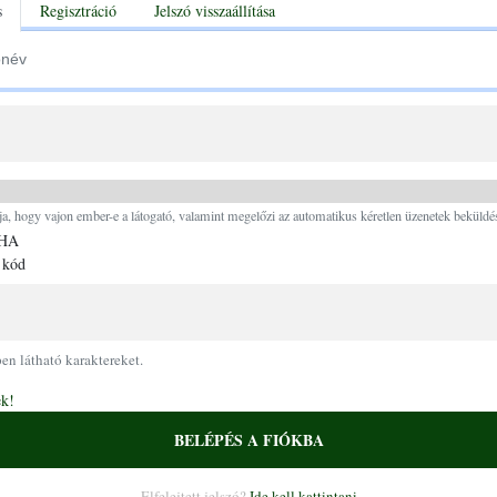
tabs
s
Regisztráció
Jelszó visszaállítása
Ugrás a tartalomra
ja, hogy vajon ember-e a látogató, valamint megelőzi az automatikus kéretlen üzenetek beküldés
 kód
pen látható karaktereket.
ek!
BELÉPÉS A FIÓKBA
Elfelejtett jelszó?
Ide kell kattintani