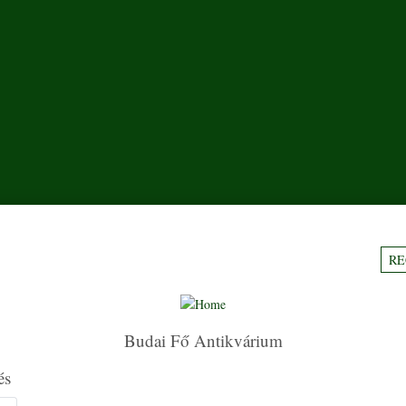
RE
Budai Fő Antikvárium
és