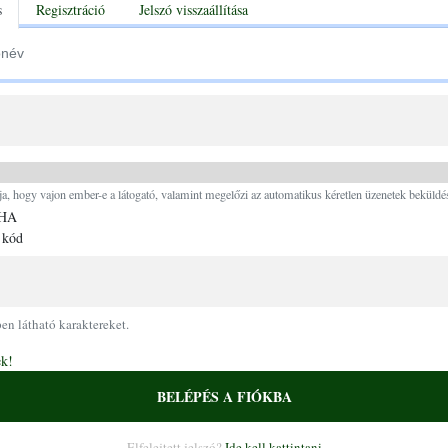
tabs
s
Regisztráció
Jelszó visszaállítása
Ugrás a tartalomra
ja, hogy vajon ember-e a látogató, valamint megelőzi az automatikus kéretlen üzenetek beküldés
 kód
pen látható karaktereket.
ek!
BELÉPÉS A FIÓKBA
Elfelejtett jelszó?
Ide kell kattintani