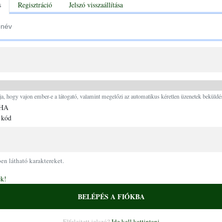
tabs
s
Regisztráció
Jelszó visszaállítása
Ugrás a tartalomra
ja, hogy vajon ember-e a látogató, valamint megelőzi az automatikus kéretlen üzenetek beküldés
 kód
pen látható karaktereket.
ek!
BELÉPÉS A FIÓKBA
Elfelejtett jelszó?
Ide kell kattintani