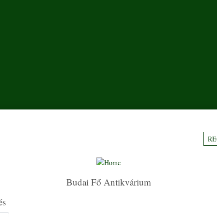
RE
Budai Fő Antikvárium
és