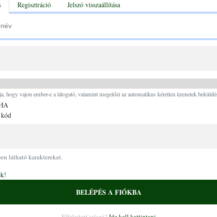
tabs
s
Regisztráció
Jelszó visszaállítása
Ugrás a tartalomra
ja, hogy vajon ember-e a látogató, valamint megelőzi az automatikus kéretlen üzenetek beküldés
 kód
pen látható karaktereket.
ek!
BELÉPÉS A FIÓKBA
Elfelejtett jelszó?
Ide kell kattintani