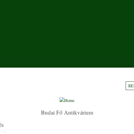
RE
Budai Fő Antikvárium
és