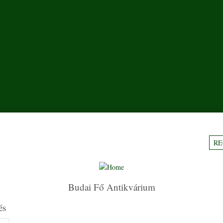
RE
Budai Fő Antikvárium
és