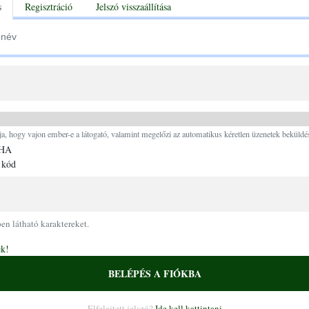
tabs
s
Regisztráció
Jelszó visszaállítása
Ugrás a tartalomra
ja, hogy vajon ember-e a látogató, valamint megelőzi az automatikus kéretlen üzenetek beküldés
 kód
pen látható karaktereket.
ek!
BELÉPÉS A FIÓKBA
Elfelejtett jelszó?
Ide kell kattintani