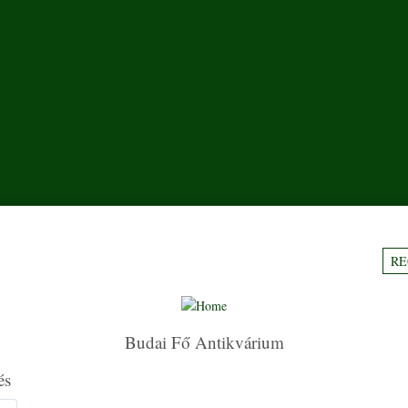
RE
Budai Fő Antikvárium
és