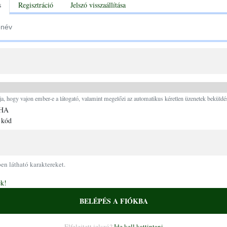
tabs
s
Regisztráció
Jelszó visszaállítása
Ugrás a tartalomra
ja, hogy vajon ember-e a látogató, valamint megelőzi az automatikus kéretlen üzenetek beküldés
 kód
pen látható karaktereket.
ek!
BELÉPÉS A FIÓKBA
Elfelejtett jelszó?
Ide kell kattintani