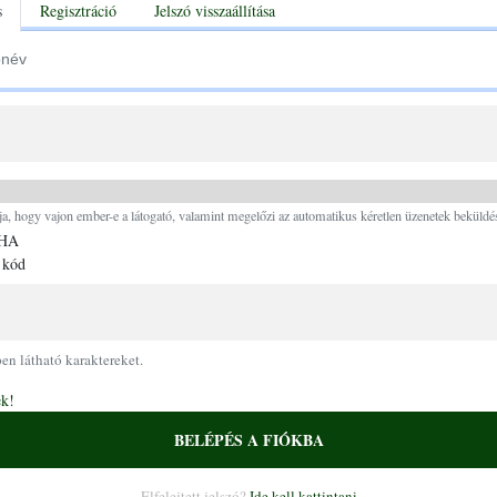
tabs
s
Regisztráció
Jelszó visszaállítása
Ugrás a tartalomra
ja, hogy vajon ember-e a látogató, valamint megelőzi az automatikus kéretlen üzenetek beküldés
 kód
pen látható karaktereket.
ek!
BELÉPÉS A FIÓKBA
Elfelejtett jelszó?
Ide kell kattintani