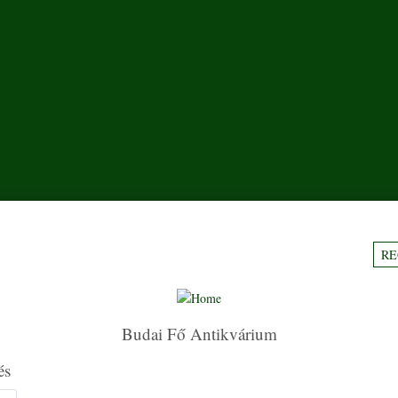
RE
Budai Fő Antikvárium
és