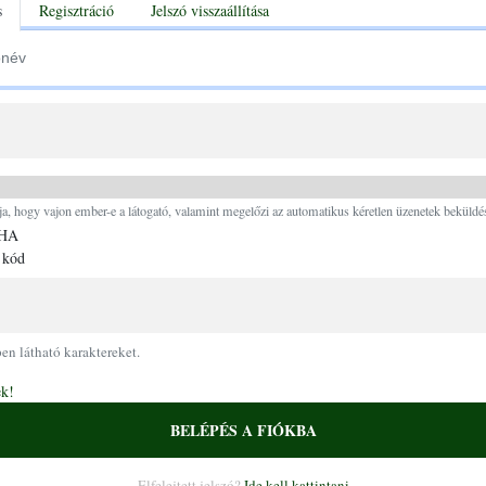
tabs
s
Regisztráció
Jelszó visszaállítása
Ugrás a tartalomra
ja, hogy vajon ember-e a látogató, valamint megelőzi az automatikus kéretlen üzenetek beküldés
 kód
pen látható karaktereket.
ek!
BELÉPÉS A FIÓKBA
Elfelejtett jelszó?
Ide kell kattintani