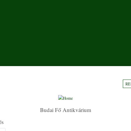
RE
Budai Fő Antikvárium
és