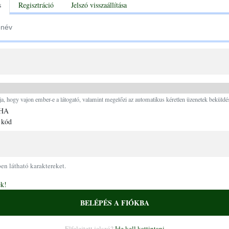
tabs
s
Regisztráció
Jelszó visszaállítása
Ugrás a tartalomra
ja, hogy vajon ember-e a látogató, valamint megelőzi az automatikus kéretlen üzenetek beküldés
 kód
pen látható karaktereket.
ek!
BELÉPÉS A FIÓKBA
Elfelejtett jelszó?
Ide kell kattintani