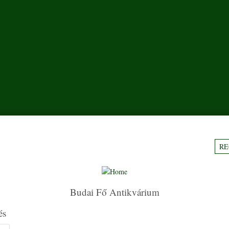
RE
Budai Fő Antikvárium
és