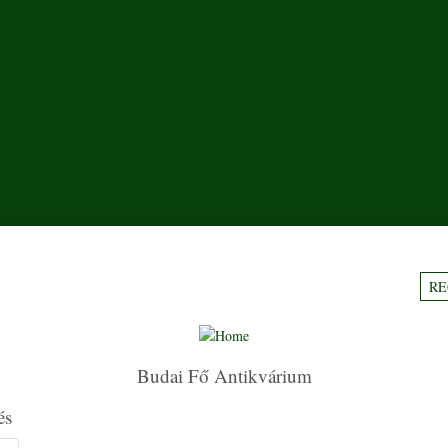
RE
Budai Fő Antikvárium
és