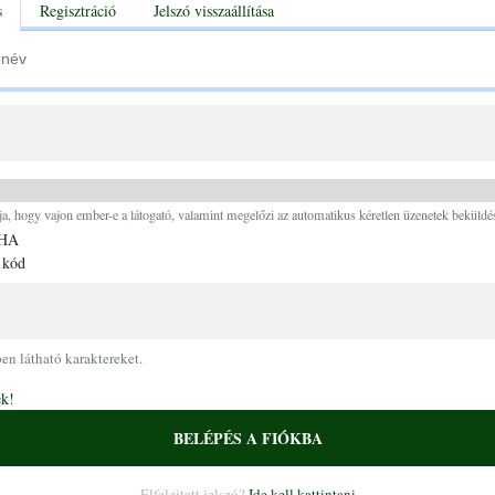
tabs
s
Regisztráció
Jelszó visszaállítása
Ugrás a tartalomra
ja, hogy vajon ember-e a látogató, valamint megelőzi az automatikus kéretlen üzenetek beküldés
 kód
pen látható karaktereket.
ek!
BELÉPÉS A FIÓKBA
Elfelejtett jelszó?
Ide kell kattintani