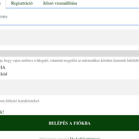
tabs
s
Regisztráció
Jelszó visszaállítása
Ugrás a tartalomra
ja, hogy vajon ember-e a látogató, valamint megelőzi az automatikus kéretlen üzenetek beküldés
 kód
pen látható karaktereket.
ek!
BELÉPÉS A FIÓKBA
Elfelejtett jelszó?
Ide kell kattintani