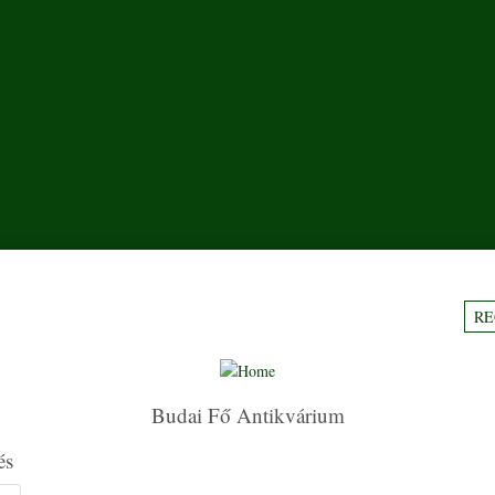
RE
Budai Fő Antikvárium
és