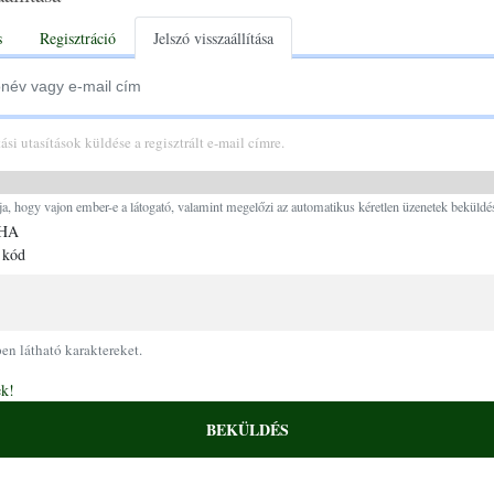
tabs
s
Regisztráció
Jelszó visszaállítása
vagy e-mail cím
tási utasítások küldése a regisztrált e-mail címre.
Ugrás a tartalomra
ja, hogy vajon ember-e a látogató, valamint megelőzi az automatikus kéretlen üzenetek beküldés
 kód
pen látható karaktereket.
ek!
BEKÜLDÉS