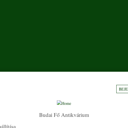
BEJ
Budai Fő Antikvárium
állítása