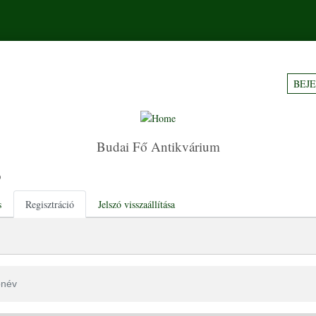
BEJ
Budai Fő Antikvárium
ó
tabs
s
Regisztráció
Jelszó visszaállítása