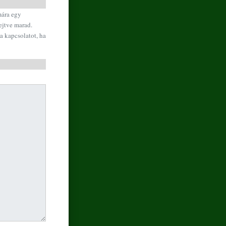
mára egy
ejtve marad.
a kapcsolatot, ha