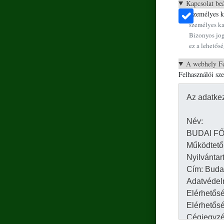
Kapcsolat beá
Személyes ka
személyes ka
Bizonyos jog
ez a lehetősé
A webhely Fe
Felhasználói sz