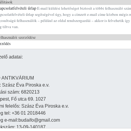
llítások
pcsolatfelvételi űrlap
E-mail küldési lehetőséget biztosít a többi felhasználó szá
pcsolatfelvételi űrlap segítségével úgy, hogy a címzett e-mail címe közben mégis r
osultságú felhasználók – például az oldal rendszergazdái – akkor is felvehetik így 
g tiltva van.
lhasználói szerződése
erződés
Ugrás a tartalomra