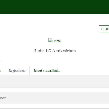
BEJ
Budai Fő Antikvárium
ó
y tabs
s
Regisztráció
Jelszó visszaállítása