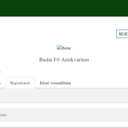
BEJ
Budai Fő Antikvárium
ó
tabs
s
Regisztráció
Jelszó visszaállítása