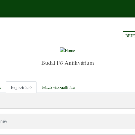
BEJ
Budai Fő Antikvárium
ó
tabs
s
Regisztráció
Jelszó visszaállítása