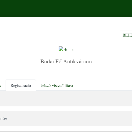
BEJ
Budai Fő Antikvárium
ó
tabs
s
Regisztráció
Jelszó visszaállítása