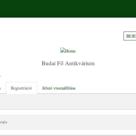
BEJ
Budai Fő Antikvárium
ó
tabs
s
Regisztráció
Jelszó visszaállítása