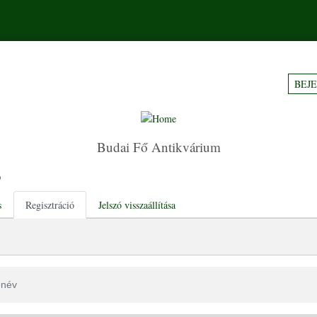
BEJ
Budai Fő Antikvárium
ó
tabs
s
Regisztráció
Jelszó visszaállítása