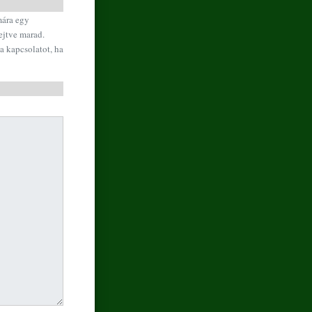
mára egy
ejtve marad.
a kapcsolatot, ha