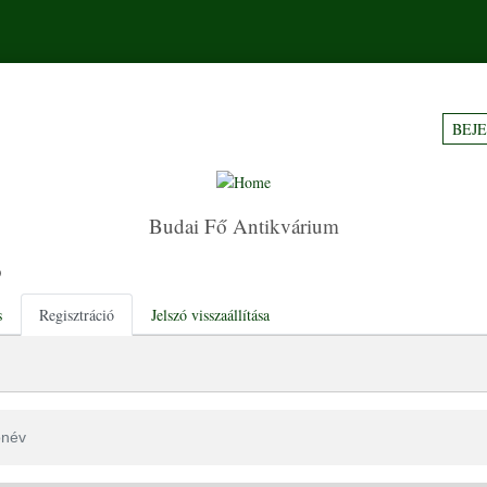
BEJ
Budai Fő Antikvárium
ó
y tabs
s
Regisztráció
Jelszó visszaállítása