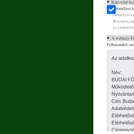
Kapcsolat beá
Személyes ka
személyes ka
Bizonyos jog
ez a lehetősé
A webhely Fe
Felhasználói sz