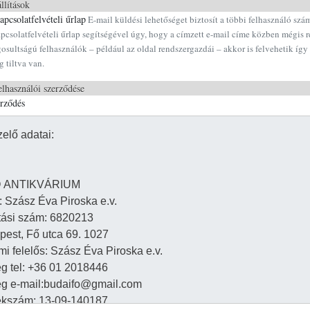
llítások
pcsolatfelvételi űrlap
E-mail küldési lehetőséget biztosít a többi felhasználó szá
pcsolatfelvételi űrlap segítségével úgy, hogy a címzett e-mail címe közben mégis r
osultságú felhasználók – például az oldal rendszergazdái – akkor is felvehetik így 
g tiltva van.
lhasználói szerződése
erződés
Ugrás a tartalomra