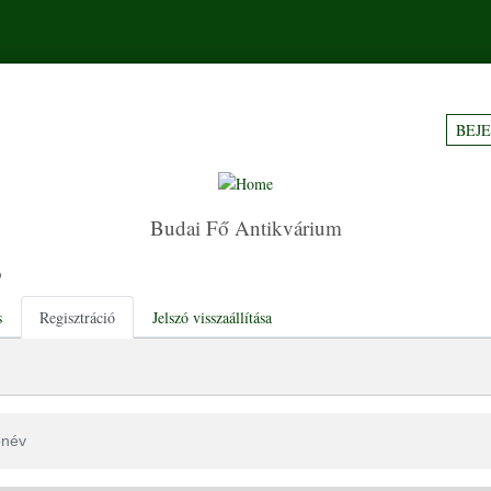
BEJ
Budai Fő Antikvárium
ó
tabs
s
Regisztráció
Jelszó visszaállítása