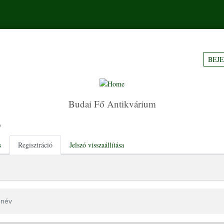
BEJ
Budai Fő Antikvárium
ó
tabs
s
Regisztráció
Jelszó visszaállítása