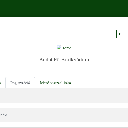
BEJ
Budai Fő Antikvárium
ó
tabs
s
Regisztráció
Jelszó visszaállítása