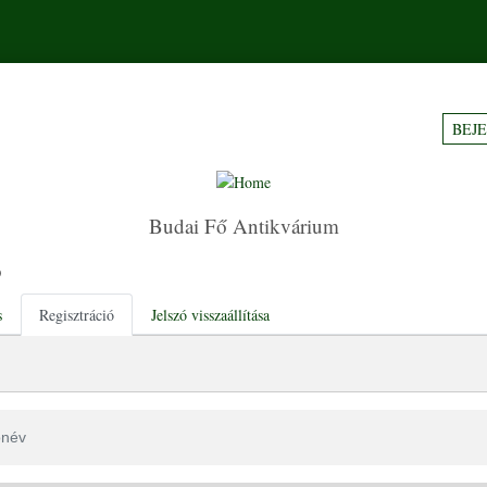
BEJ
Budai Fő Antikvárium
ó
tabs
s
Regisztráció
Jelszó visszaállítása