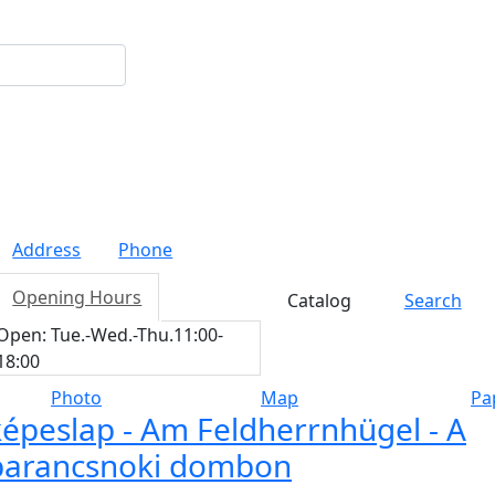
Address
Phone
Opening Hours
Catalog
Search
Open:
Tue.
-
Wed.
-
Thu.
11:00-
18:00
Photo
Map
Pa
képeslap - Am Feldherrnhügel - A
parancsnoki dombon