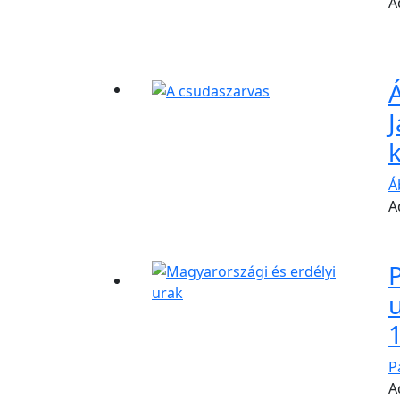
A
Á
A
P
u
1
P
A