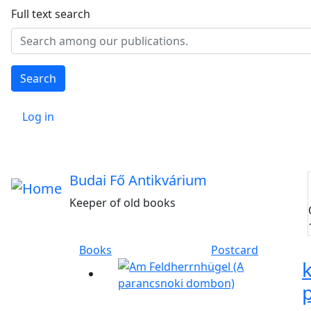
Skip to main content
Full text search
Search
Felhasználói fiók menüje
Log in
Budai Fő Antikvárium
Keeper of old books
Books
Postcard