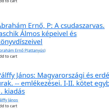
dd to cart
Ábrahám Ernő, P: A csudaszarvas.
Jaschik Álmos képeivel és
könyvdíszeivel
brahám Ernő P(attanyús)
dd to cart
álffy János: Magyarországi és erdé
rak. -- emlékezései. I-II. kötet egy
. kiadás
álffy János
dd to cart