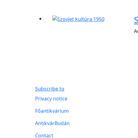
A
Subscribe to
Lábléc menü
Privacy notice
Főantikvárium
AntikvárBudán
Contact