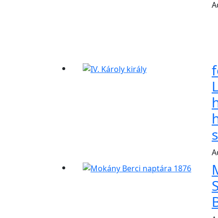
A
f
s
A