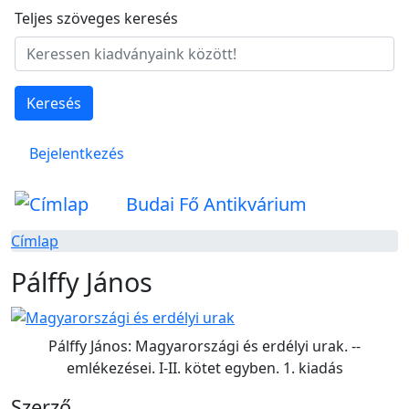
Ugrás a tartalomra
Teljes szöveges keresés
Keresés
Felhasználói fiók menüje
Bejelentkezés
Budai Fő Antikvárium
Címlap
Pálffy János
Pálffy János: Magyarországi és erdélyi urak. --
emlékezései. I-II. kötet egyben. 1. kiadás
Szerző