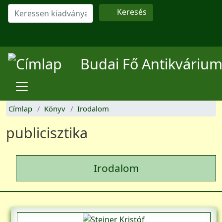
Ugrás a tartalomra
Keresés
Felhasználói fiók menüje
Budai Fő Antikváriu
Címlap
Könyv
Irodalom
publicisztika
Irodalom