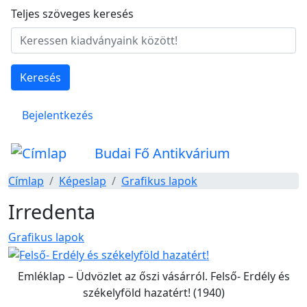
Ugrás a tartalomra
Teljes szöveges keresés
Keresés
Felhasználói fiók menüje
Bejelentkezés
Budai Fő Antikvárium
Címlap
Képeslap
Grafikus lapok
Irredenta
Grafikus lapok
Emléklap – Üdvözlet az őszi vásárról. Felső- Erdély és
székelyföld hazatért! (1940)