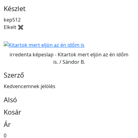
Készlet
kep512
Elkelt ✖
irredenta képeslap - Kitartok mert eljön az én időm
is. / Sándor B.
Szerző
Kedvencemnek jelölés
Alsó
Kosár
Ár
0