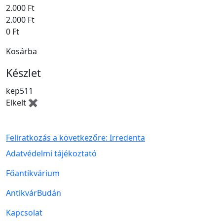
2.000 Ft
2.000 Ft
0 Ft
Kosárba
Készlet
kep511
Elkelt ✖
Feliratkozás a következőre: Irredenta
Lábléc menü
Adatvédelmi tájékoztató
Főantikvárium
AntikvárBudán
Kapcsolat