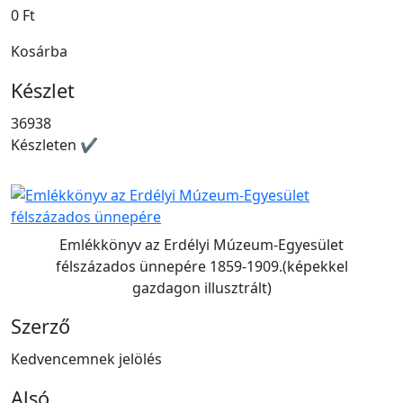
0 Ft
Kosárba
Készlet
36938
Készleten ✔
Emlékkönyv az Erdélyi Múzeum-Egyesület
félszázados ünnepére 1859-1909.(képekkel
gazdagon illusztrált)
Szerző
Kedvencemnek jelölés
Alsó