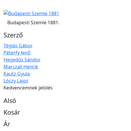
Budapesti Szemle 1881.
Szerző
Téglás Gábor
Péterfy Jenő
Hegedűs Sándor
Marczali Henrik
Kautz Gyula
Lóczy Lajos
Kedvencemnek jelölés
Alsó
Kosár
Ár