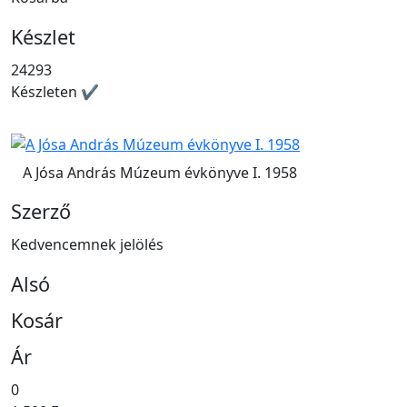
Készlet
24293
Készleten ✔
A Jósa András Múzeum évkönyve I. 1958
Szerző
Kedvencemnek jelölés
Alsó
Kosár
Ár
0