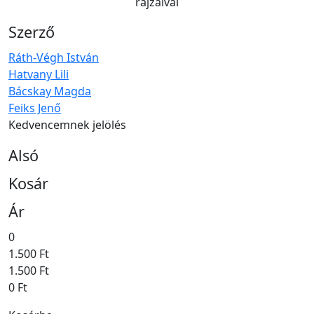
rajzaival
Szerző
Ráth-Végh István
Hatvany Lili
Bácskay Magda
Feiks Jenő
Kedvencemnek jelölés
Alsó
Kosár
Ár
0
1.500 Ft
1.500 Ft
0 Ft