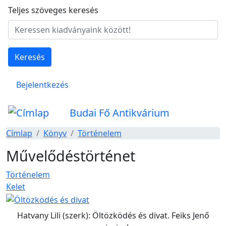
Ugrás a tartalomra
Teljes szöveges keresés
Keresés
Felhasználói fiók menüje
Bejelentkezés
Budai Fő Antikvárium
Címlap
Könyv
Történelem
Művelődéstörténet
Történelem
Kelet
Hatvany Lili (szerk): Öltözködés és divat. Feiks Jenő