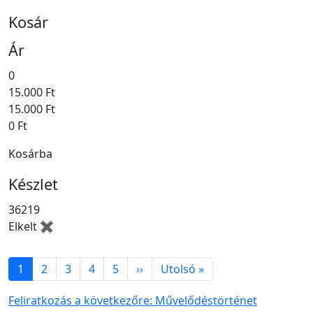
Kosár
Ár
0
15.000 Ft
15.000 Ft
0 Ft
Kosárba
Készlet
36219
Elkelt ✖
Oldalszámozás
Következő oldal
Utolsó oldal
1
2
3
4
5
››
Utolsó »
Feliratkozás a következőre: Művelődéstörténet