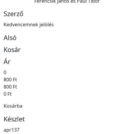
Ferencsik János és Paul Tibor
Szerző
Kedvencemnek jelölés
Alsó
Kosár
Ár
0
800 Ft
800 Ft
0 Ft
Kosárba
Készlet
apr137