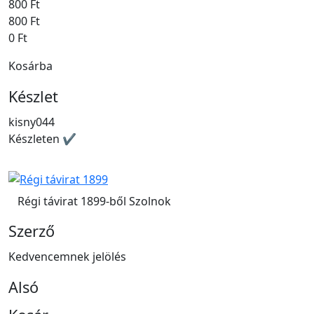
800 Ft
800 Ft
0 Ft
Kosárba
Készlet
kisny044
Készleten ✔
Régi távirat 1899-ből Szolnok
Szerző
Kedvencemnek jelölés
Alsó