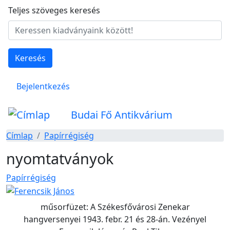
Ugrás a tartalomra
Teljes szöveges keresés
Keresés
Felhasználói fiók menüje
Bejelentkezés
Budai Fő Antikvárium
Címlap
Papírrégiség
nyomtatványok
Papírrégiség
műsorfüzet: A Székesfővárosi Zenekar
hangversenyei 1943. febr. 21 és 28-án. Vezényel