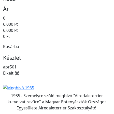
Ár
0
6.000 Ft
6.000 Ft
0 Ft
Kosárba
Készlet
apr501
Elkelt ✖
1935 - Személyre szóló meghívó "Airedaleterrier
kutydivat revűre" a Magyar Ebtenyésztők Országos
Egyesülete Airedaleterrier Szakosztályától