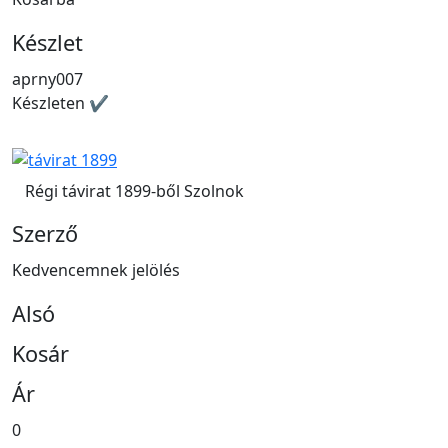
Készlet
aprny007
Készleten ✔
Régi távirat 1899-ből Szolnok
Szerző
Kedvencemnek jelölés
Alsó
Kosár
Ár
0