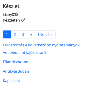
Készlet
kisny038
Készleten ✔
Oldalszámozás
Következő oldal
Utolsó oldal
1
2
3
››
Utolsó »
Feliratkozás a következőre: nyomtatványok
Lábléc menü
Adatvédelmi tájékoztató
Főantikvárium
AntikvárBudán
Kapcsolat