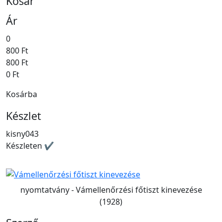
Kosár
Ár
0
800 Ft
800 Ft
0 Ft
Kosárba
Készlet
kisny043
Készleten ✔
nyomtatvány - Vámellenőrzési főtiszt kinevezése
(1928)