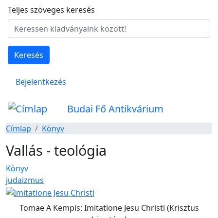
Ugrás a tartalomra
Teljes szöveges keresés
Keresés
Felhasználói fiók menüje
Bejelentkezés
Budai Fő Antikvárium
Címlap
Könyv
Vallás - teológia
Könyv
judaizmus
Tomae A Kempis: Imitatione Jesu Christi (Krisztus