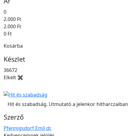
Ár
0
2.000 Ft
2.000 Ft
0 Ft
Kosárba
Készlet
36672
Elkelt ✖
Hit és szabadság. Utmutató a jelenkor hitharczaiban
Szerző
Pfennigsdorf Emil dr.
Kedvencemnek jelölés