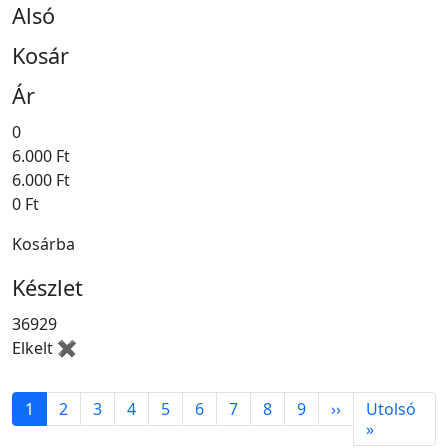
Alsó
Kosár
Ár
0
6.000 Ft
6.000 Ft
0 Ft
Kosárba
Készlet
36929
Elkelt ✖
Oldalszámozás
Következő old
1
2
3
4
5
6
7
8
9
››
Utolsó
Utolsó ol
»