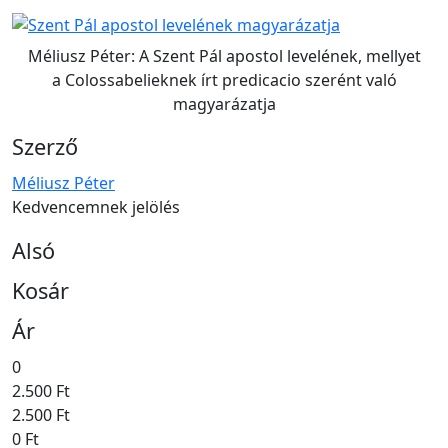
Méliusz Péter: A Szent Pál apostol levelének, mellyet
a Colossabelieknek írt predicacio szerént való
magyarázatja
Szerző
Méliusz Péter
Kedvencemnek jelölés
Alsó
Kosár
Ár
0
2.500 Ft
2.500 Ft
0 Ft