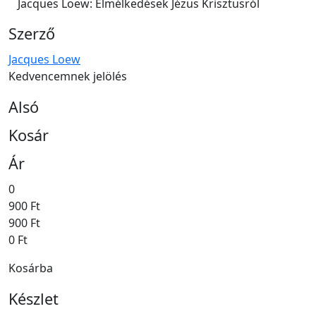
Jacques Loew: Elmélkedések Jézus Krisztusról
Szerző
Jacques Loew
Kedvencemnek jelölés
Alsó
Kosár
Ár
0
900 Ft
900 Ft
0 Ft
Kosárba
Készlet