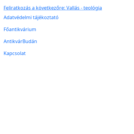
Feliratkozás a következőre: Vallás - teológia
Lábléc menü
Adatvédelmi tájékoztató
Főantikvárium
AntikvárBudán
Kapcsolat