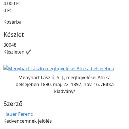
4.000 Ft
0 Ft
Kosárba
Készlet
30048
Készleten ✔
Menyhárt László, S. J., megfigyelései Afrika
belsejében 1890. máj. 22–1897. nov. 16. /Ritka
kiadvány/
Szerző
Hauer Ferenc
Kedvencemnek jelölés