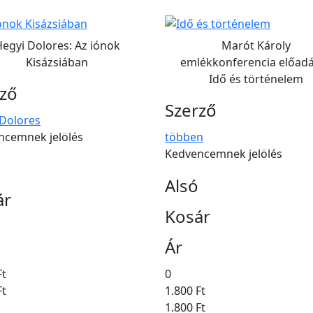
egyi Dolores: Az iónok
Marót Károly
Kisázsiában
emlékkonferencia előadá
Idő és történelem
rző
Szerző
 Dolores
ncemnek jelölés
többen
Kedvencemnek jelölés
Alsó
ár
Kosár
Ár
Ft
0
Ft
1.800 Ft
1.800 Ft