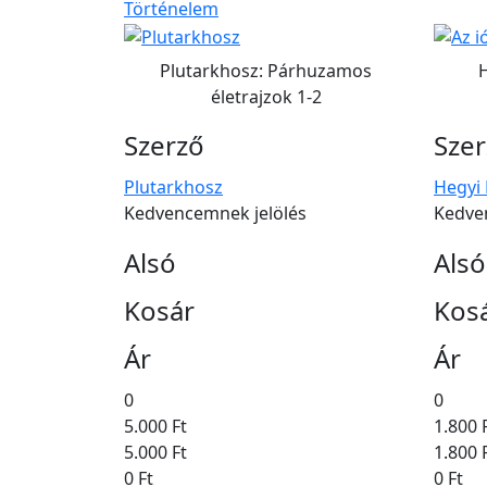
Történelem
Plutarkhosz: Párhuzamos
H
életrajzok 1-2
Szerző
Sze
Plutarkhosz
Hegyi
Kedvencemnek jelölés
Kedve
Alsó
Alsó
Kosár
Kos
Ár
Ár
0
0
5.000 Ft
1.800 
5.000 Ft
1.800 
0 Ft
0 Ft