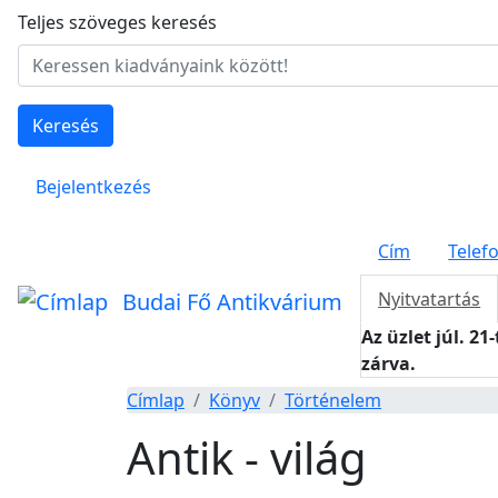
Ugrás a tartalomra
Teljes szöveges keresés
Keresés
Felhasználói fiók menüje
Bejelentkezés
Cím
Telef
Budai Fő Antikvárium
Nyitvatartás
Az üzlet júl. 21
zárva.
Címlap
Könyv
Történelem
Antik - világ