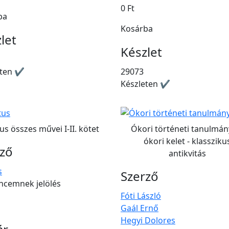
0 Ft
ba
Kosárba
let
Készlet
eten ✔
29073
Készleten ✔
us összes művei I-II. kötet
Ókori történeti tanulmán
ókori kelet - klassziku
rző
antikvitás
s
Szerző
ncemnek jelölés
Fóti László
Gaál Ernő
Hegyi Dolores