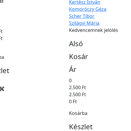
ár
Kertész István
Komoróczy Géza
Scher Tibor
Szilágyi Mária
Kedvencemnek jelölés
Ft
Ft
Alsó
Kosár
ba
Ár
let
0
2.500 Ft
 ✖
2.500 Ft
0 Ft
Kosárba
Készlet