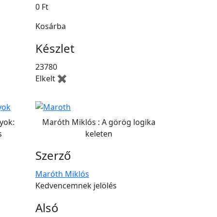
0 Ft
Kosárba
Készlet
23780
Elkelt ✖
yok:
Maróth Miklós : A görög logika
s
keleten
Szerző
Maróth Miklós
Kedvencemnek jelölés
Alsó