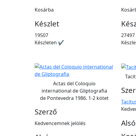
Kosárba
Kosár
Készlet
Kész
19507
27497
Készleten ✔
Készl
Tacit
Actas del Coloquio
Sze
international de Gliptografia
de Pontevedra 1986. 1-2 kötet
Tacitu
Kedve
Szerző
Alsó
Kedvencemnek jelölés