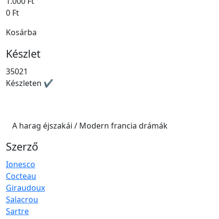
1.000 Ft
0 Ft
Kosárba
Készlet
35021
Készleten ✔
A harag éjszakái / Modern francia drámák
Szerző
Ionesco
Cocteau
Giraudoux
Salacrou
Sartre