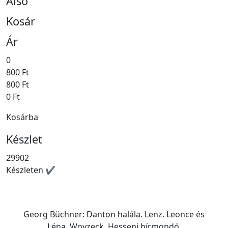
Alsó
Kosár
Ár
0
800 Ft
800 Ft
0 Ft
Kosárba
Készlet
29902
Készleten ✔
Georg Büchner: Danton halála. Lenz. Leonce és
Léna. Woyzeck. Hesseni hírmondó.