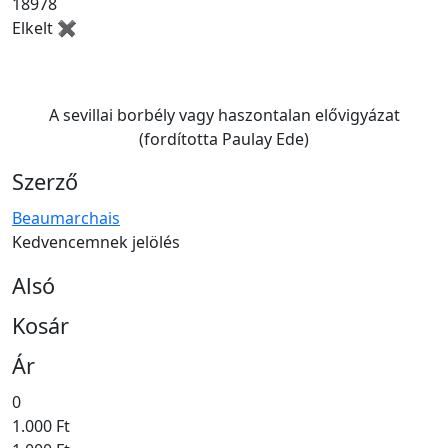
18978
Elkelt ✖
A sevillai borbély vagy haszontalan elővigyázat
(fordította Paulay Ede)
Szerző
Beaumarchais
Kedvencemnek jelölés
Alsó
Kosár
Ár
0
1.000 Ft