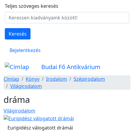
Ugrás a tartalomra
Teljes szöveges keresés
Keresés
Felhasználói fiók menüje
Bejelentkezés
Budai Fő Antikvárium
Címlap
Könyv
Irodalom
Szépirodalom
Világirodalom
dráma
Világirodalom
Euripidész válogatott drámái